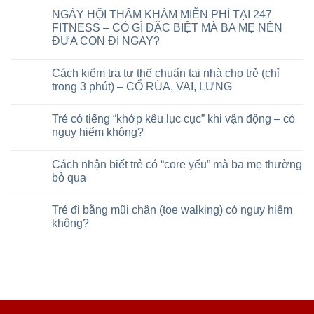
NGÀY HỘI THĂM KHÁM MIỄN PHÍ TẠI 247
FITNESS – CÓ GÌ ĐẶC BIỆT MÀ BA MẸ NÊN
ĐƯA CON ĐI NGAY?
Cách kiểm tra tư thế chuẩn tại nhà cho trẻ (chỉ
trong 3 phút) – CỔ RÙA, VAI, LƯNG
Trẻ có tiếng “khớp kêu lục cục” khi vận động – có
nguy hiểm không?
Cách nhận biết trẻ có “core yếu” mà ba mẹ thường
bỏ qua
Trẻ đi bằng mũi chân (toe walking) có nguy hiểm
không?