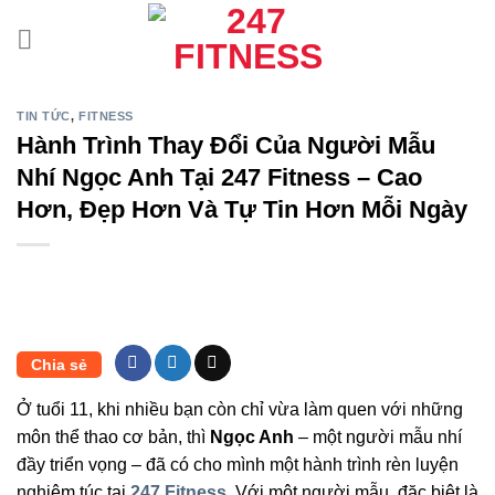
Bỏ
qua
nội
dung
TIN TỨC
,
FITNESS
Hành Trình Thay Đổi Của Người Mẫu
Nhí Ngọc Anh Tại 247 Fitness – Cao
Hơn, Đẹp Hơn Và Tự Tin Hơn Mỗi Ngày
Chia sẻ
Ở tuổi 11, khi nhiều bạn còn chỉ vừa làm quen với những
môn thể thao cơ bản, thì
Ngọc Anh
– một người mẫu nhí
đầy triển vọng – đã có cho mình một hành trình rèn luyện
nghiêm túc tại
247 Fitness
. Với một người mẫu, đặc biệt là