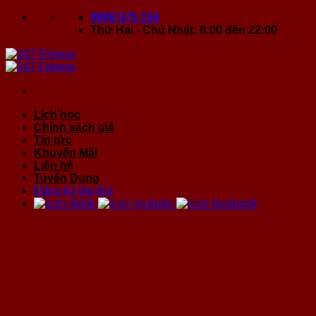
Bỏ
0906 575 154
qua
Thứ Hai - Chủ Nhật: 6:00 đến 22:00
nội
dung
Lịch học
Chính sách giá
Tin tức
Khuyến Mãi
Liên hệ
Tuyển Dụng
Đăng ký tập thử