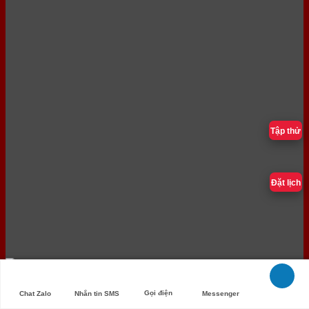
Tập thử
Đặt lịch
Gọi điện
Chat Zalo
Nhắn tin SMS
Messenger