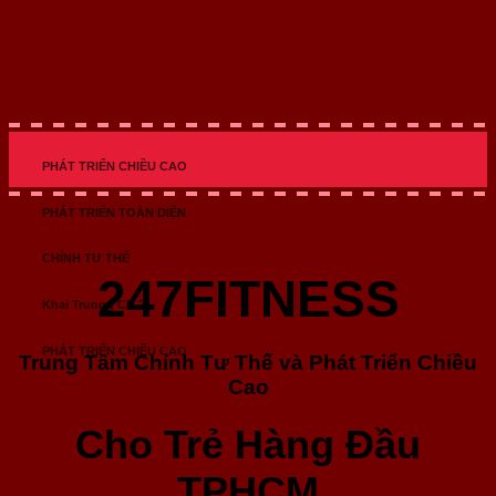
PHÁT TRIỂN CHIỀU CAO
PHÁT TRIỂN TOÀN DIỆN
CHỈNH TƯ THẾ
247FITNESS
Khai Truong CN 2
PHÁT TRIỂN CHIỀU CAO
Trung Tâm Chỉnh Tư Thế và Phát Triển Chiều
Cao
Cho Trẻ Hàng Đầu
TPHCM