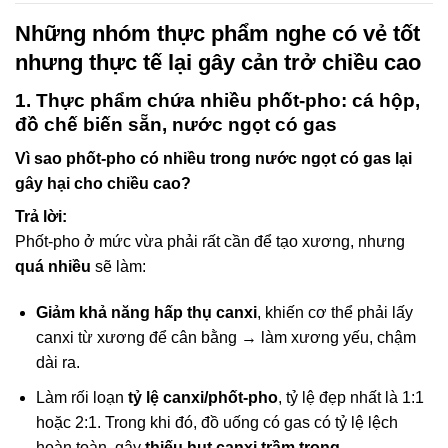
Những nhóm thực phẩm nghe có vẻ tốt
nhưng thực tế lại gây cản trở chiều cao
1. Thực phẩm chứa nhiều phốt-pho: cá hộp,
đồ chế biến sẵn, nước ngọt có gas
Vì sao phốt-pho có nhiều trong nước ngọt có gas lại
gây hại cho chiều cao?
Trả lời:
Phốt-pho ở mức vừa phải rất cần để tạo xương, nhưng
quá nhiều
sẽ làm:
Giảm khả năng hấp thụ canxi
, khiến cơ thể phải lấy
canxi từ xương để cân bằng → làm xương yếu, chậm
dài ra.
Làm rối loạn
tỷ lệ canxi/phốt-pho
, tỷ lệ đẹp nhất là 1:1
hoặc 2:1. Trong khi đó, đồ uống có gas có tỷ lệ lệch
hoàn toàn, gây
thiếu hụt canxi trầm trọng
.