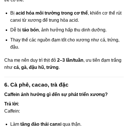
Bị
acid hóa môi trường trong cơ thể
, khiến cơ thể rút
canxi từ xương để trung hòa acid.
Dễ bị
táo bón
, ảnh hưởng hấp thu dinh dưỡng.
Thay thế các nguồn đạm tốt cho xương như cá, trứng,
đậu.
Cha mẹ nên duy trì thịt đỏ
2–3 lần/tuần
, ưu tiên đạm trắng
như
cá, gà, đậu hũ, trứng
.
6. Cà phê, cacao, trà đặc
Caffein ảnh hưởng gì đến sự phát triển xương?
Trả lời:
Caffein:
Làm
tăng đào thải canxi
qua thận.