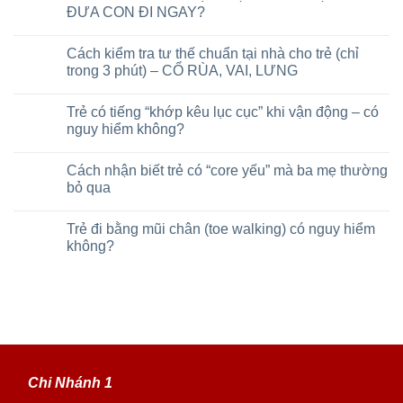
ĐƯA CON ĐI NGAY?
Cách kiểm tra tư thế chuẩn tại nhà cho trẻ (chỉ
trong 3 phút) – CỔ RÙA, VAI, LƯNG
Trẻ có tiếng “khớp kêu lục cục” khi vận động – có
nguy hiểm không?
Cách nhận biết trẻ có “core yếu” mà ba mẹ thường
bỏ qua
Trẻ đi bằng mũi chân (toe walking) có nguy hiểm
không?
Chi Nhánh 1