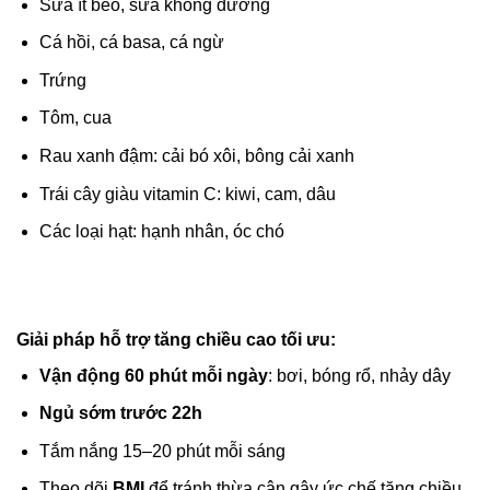
Sữa ít béo, sữa không đường
Cá hồi, cá basa, cá ngừ
Trứng
Tôm, cua
Rau xanh đậm: cải bó xôi, bông cải xanh
Trái cây giàu vitamin C: kiwi, cam, dâu
Các loại hạt: hạnh nhân, óc chó
Giải pháp hỗ trợ tăng chiều cao tối ưu:
Vận động 60 phút mỗi ngày
: bơi, bóng rổ, nhảy dây
Ngủ sớm trước 22h
Tắm nắng 15–20 phút mỗi sáng
Theo dõi
BMI
để tránh thừa cân gây ức chế tăng chiều