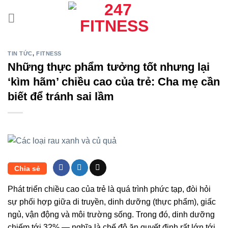
Bỏ
qua
nội
dung
TIN TỨC
,
FITNESS
Những thực phẩm tưởng tốt nhưng lại
‘kìm hãm’ chiều cao của trẻ: Cha mẹ cần
biết để tránh sai lầm
Chia sẻ
Phát triển chiều cao của trẻ là quá trình phức tạp, đòi hỏi
sự phối hợp giữa di truyền, dinh dưỡng (thực phẩm), giấc
ngủ, vận động và môi trường sống. Trong đó, dinh dưỡng
chiếm tới 32% — nghĩa là chế độ ăn quyết định rất lớn tới