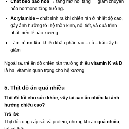
Chất béo bão hòa
→ tăng mỡ nội tạng → giảm chuyển
hóa hormone tăng trưởng.
Acrylamide
– chất sinh ra khi chiên rán ở nhiệt độ cao,
gây ảnh hưởng tới hệ thần kinh, nội tiết, và quá trình
phát triển tế bào xương.
Làm trẻ
no lâu
, khiến khẩu phần rau – củ – trái cây bị
giảm.
Ngoài ra, trẻ ăn đồ chiên rán thường thiếu
vitamin K và D
,
là hai vitamin quan trọng cho hệ xương.
5. Thịt đỏ ăn quá nhiều
Thịt đỏ tốt cho sức khỏe, vậy tại sao ăn nhiều lại ảnh
hưởng chiều cao?
Trả lời:
Thịt đỏ cung cấp sắt và protein, nhưng khi ăn
quá nhiều
,
trẻ có thể: