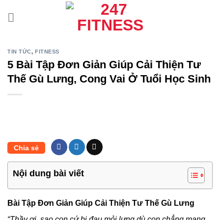
Bỏ
qua
nội
dung
TIN TỨC
,
FITNESS
5 Bài Tập Đơn Giản Giúp Cải Thiện Tư
Thế Gù Lưng, Cong Vai Ở Tuổi Học Sinh
Chia sẻ
Nội dung bài viết
Bài Tập Đơn Giản Giúp Cải Thiện Tư Thế Gù Lưng
“Thầy ơi, sao con cứ bị đau mỏi lưng dù con chẳng mang