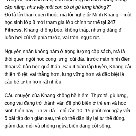
cặp nặng, như vậy mốt con có bị gù lưng không?”
Đó là lời than quen thuộc mà tôi nghe từ Minh Khang – một
học sinh lớp 8 mới tham gia lớp chỉnh tư thế tại
247
Fitness
. Khang không béo, không thấp, nhưng dáng đi
luôn hơi cúi về phía trước, vai tròn, ngực rụt.
Nguyên nhân không nằm ở trọng lượng cặp sách, mà là
thói quen ngồi học cong lưng, cúi đầu trước màn hình điện
thoại và bàn học quá thấp. Sau 4 tuần tập luyện, Khang cải
thiện rõ rệt: vai thẳng hơn, lưng vững hơn và đặc biệt là
cậu bé tự tin hơn rất nhiều.
Câu chuyện của Khang không hề hiếm. Thực tế, gù lưng,
cong vai đang trở thành vấn đề phổ biến ở trẻ em và học
sinh hiện nay. Tin vui là – chỉ cần 10–15 phút mỗi ngày với
5 bài tập đơn giản sau, trẻ có thể dần lấy lại tư thế đúng,
giảm đau mỏi và phòng ngừa biến dạng cột sống.