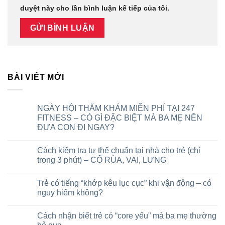
duyệt này cho lần bình luận kế tiếp của tôi.
BÀI VIẾT MỚI
NGÀY HỘI THĂM KHÁM MIỄN PHÍ TẠI 247
FITNESS – CÓ GÌ ĐẶC BIỆT MÀ BA MẸ NÊN
ĐƯA CON ĐI NGAY?
Cách kiểm tra tư thế chuẩn tại nhà cho trẻ (chỉ
trong 3 phút) – CỔ RÙA, VAI, LƯNG
Trẻ có tiếng “khớp kêu lục cục” khi vận động – có
nguy hiểm không?
Cách nhận biết trẻ có “core yếu” mà ba mẹ thường