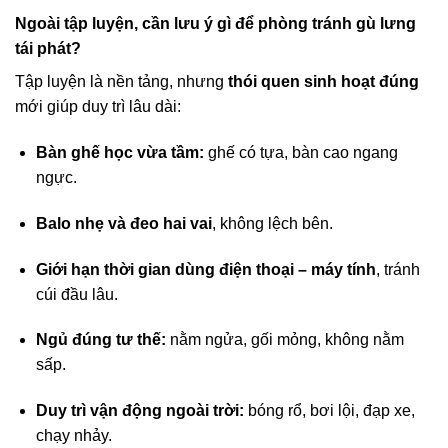
Ngoài tập luyện, cần lưu ý gì để phòng tránh gù lưng
tái phát?
Tập luyện là nền tảng, nhưng
thói quen sinh hoạt đúng
mới giúp duy trì lâu dài:
Bàn ghế học vừa tầm:
ghế có tựa, bàn cao ngang
ngực.
Balo nhẹ và đeo hai vai
, không lệch bên.
Giới hạn thời gian dùng điện thoại – máy tính
, tránh
cúi đầu lâu.
Ngủ đúng tư thế:
nằm ngửa, gối mỏng, không nằm
sấp.
Duy trì vận động ngoài trời:
bóng rổ, bơi lội, đạp xe,
chạy nhảy.