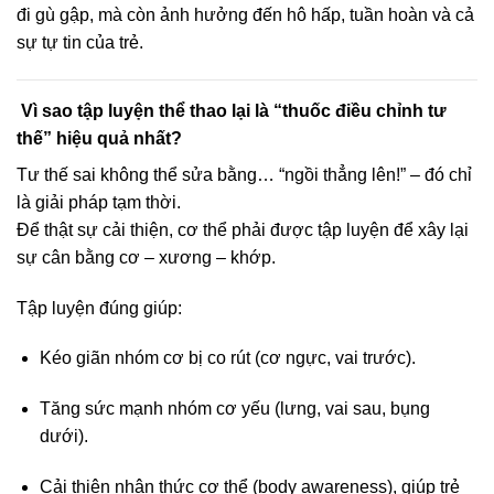
đi gù gập, mà còn ảnh hưởng đến hô hấp, tuần hoàn và cả
sự tự tin của trẻ.
Vì sao tập luyện thể thao lại là “thuốc điều chỉnh tư
thế” hiệu quả nhất?
Tư thế sai không thể sửa bằng… “ngồi thẳng lên!” – đó chỉ
là giải pháp tạm thời.
Để thật sự cải thiện, cơ thể phải được tập luyện để xây lại
sự cân bằng cơ – xương – khớp.
Tập luyện đúng giúp:
Kéo giãn nhóm cơ bị co rút (cơ ngực, vai trước).
Tăng sức mạnh nhóm cơ yếu (lưng, vai sau, bụng
dưới).
Cải thiện nhận thức cơ thể (body awareness), giúp trẻ