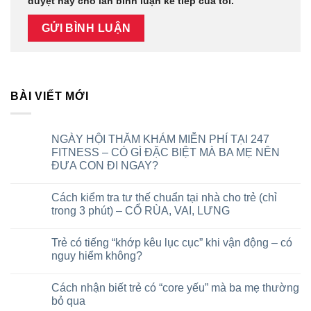
duyệt này cho lần bình luận kế tiếp của tôi.
BÀI VIẾT MỚI
NGÀY HỘI THĂM KHÁM MIỄN PHÍ TẠI 247
FITNESS – CÓ GÌ ĐẶC BIỆT MÀ BA MẸ NÊN
ĐƯA CON ĐI NGAY?
Cách kiểm tra tư thế chuẩn tại nhà cho trẻ (chỉ
trong 3 phút) – CỔ RÙA, VAI, LƯNG
Trẻ có tiếng “khớp kêu lục cục” khi vận động – có
nguy hiểm không?
Cách nhận biết trẻ có “core yếu” mà ba mẹ thường
bỏ qua