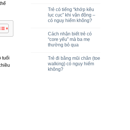
thể
Trẻ có tiếng “khớp kêu
lục cục” khi vận động –
có nguy hiểm không?
Cách nhận biết trẻ có
“core yếu” mà ba mẹ
thường bỏ qua
 tuổi
Trẻ đi bằng mũi chân (toe
walking) có nguy hiểm
chiều
không?