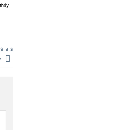
 thấy
ốt nhất
é