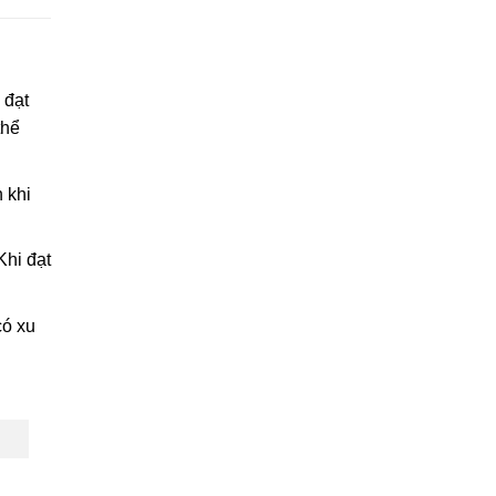
 đạt
thể
 khi
Khi đạt
có xu