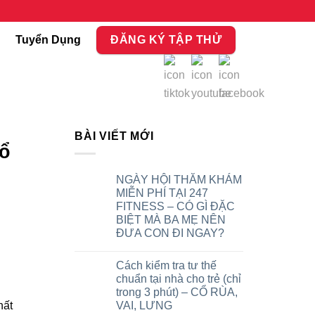
ệ
Tuyển Dụng
ĐĂNG KÝ TẬP THỬ
BÀI VIẾT MỚI
Tổ
NGÀY HỘI THĂM KHÁM
MIỄN PHÍ TẠI 247
FITNESS – CÓ GÌ ĐẶC
BIỆT MÀ BA MẸ NÊN
ĐƯA CON ĐI NGAY?
Cách kiểm tra tư thế
chuẩn tại nhà cho trẻ (chỉ
trong 3 phút) – CỔ RÙA,
VAI, LƯNG
hất