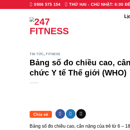
Bỏ
0906 575 154
THỨ HAI - CHỦ NHẬT: 6:00 ĐẾ
qua
Lị
nội
dung
TIN TỨC
,
FITNESS
Bảng số đo chiều cao, cân 
chức Y tế Thế giới (WHO)
Chia sẻ
Bảng số đo chiều cao, cân nặng của trẻ từ 6 – 1