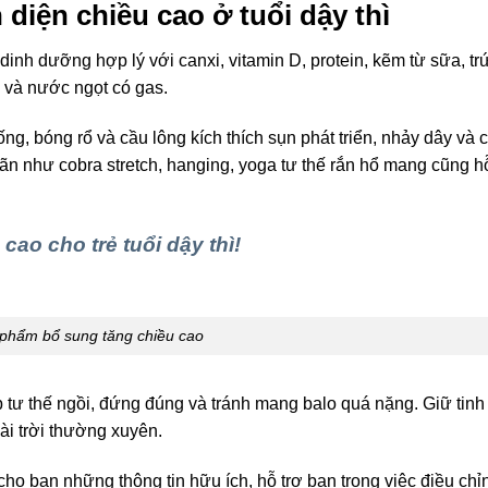
 diện chiều cao ở tuổi dậy thì
ộ dinh dưỡng hợp lý với canxi, vitamin D, protein, kẽm từ sữa, tr
h và nước ngọt có gas.
ống, bóng rổ và cầu lông kích thích sụn phát triển, nhảy dây và 
n như cobra stretch, hanging, yoga tư thế rắn hổ mang cũng hỗ
cao cho trẻ tuổi dậy thì!
phẩm bổ sung tăng chiều cao
 tư thế ngồi, đứng đúng và tránh mang balo quá nặng. Giữ tinh
ài trời thường xuyên.
o bạn những thông tin hữu ích, hỗ trợ bạn trong việc điều chỉ