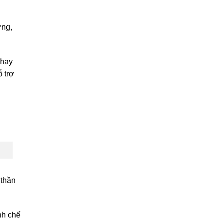
ứng,
chạy
 trợ
 thần
nh chế