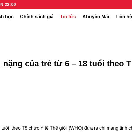
N 22:00
ch học
Chính sách giá
Tin tức
Khuyến Mãi
Liên h
nặng của trẻ từ 6 – 18 tuổi theo 
8 tuổi theo Tổ chức Y tế Thế giới (WHO) đưa ra chỉ mang tính c