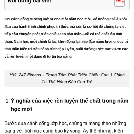
Nội dung bài viết
Khi cánh cổng trường mở ra cho một năm học mới, đó không chỉ là khởi
đầu của hành trình chinh phục tri thức mà còn là cơ hội để chúng ta viết
tiếp câu chuyện
phát triển chiều cao bản thân—về cả thể chất lẫn tinh
thần
. Năm học mới chính là lúc khởi động lại nhịp đập năng lượng, duy trì
tinh thần kiên trì trên hành trình tập luyện, nuôi dưỡng ước mơ vươn cao
và rèn luyện một dáng đi tự tin tỏa sáng.
HVL 247 Fitness – Trung Tâm Phát Triển Chiều Cao & Chỉnh
Tư Thế Hàng Đầu Cho Trẻ
Ý nghĩa của việc rèn luyện thể chất trong năm
học mới
Bước qua cánh cổng lớp học, chúng ta mang theo những
trang vở, bút mực cùng bao kỳ vọng. Ấy thế nhưng, kiến