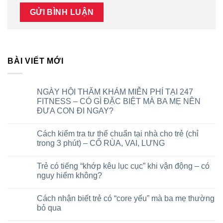
BÀI VIẾT MỚI
NGÀY HỘI THĂM KHÁM MIỄN PHÍ TẠI 247
FITNESS – CÓ GÌ ĐẶC BIỆT MÀ BA MẸ NÊN
ĐƯA CON ĐI NGAY?
Cách kiểm tra tư thế chuẩn tại nhà cho trẻ (chỉ
trong 3 phút) – CỔ RÙA, VAI, LƯNG
Trẻ có tiếng “khớp kêu lục cục” khi vận động – có
nguy hiểm không?
Cách nhận biết trẻ có “core yếu” mà ba mẹ thường
bỏ qua