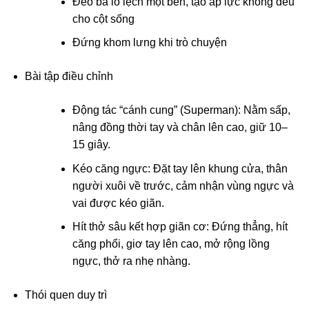
Đeo ba lô lệch một bên, tạo áp lực không đều
cho cột sống
Đứng khom lưng khi trò chuyện
Bài tập điều chỉnh
Động tác “cánh cung” (Superman): Nằm sấp,
nâng đồng thời tay và chân lên cao, giữ 10–
15 giây.
Kéo căng ngực: Đặt tay lên khung cửa, thân
người xuôi về trước, cảm nhận vùng ngực và
vai được kéo giãn.
Hít thở sâu kết hợp giãn cơ: Đứng thẳng, hít
căng phổi, giơ tay lên cao, mở rộng lồng
ngực, thở ra nhẹ nhàng.
Thói quen duy trì