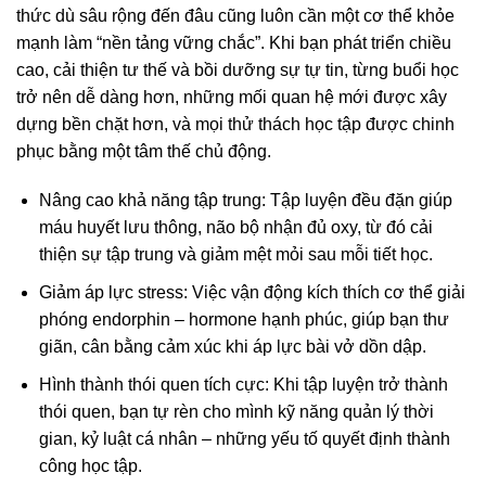
thức dù sâu rộng đến đâu cũng luôn cần một cơ thể khỏe
mạnh làm “nền tảng vững chắc”. Khi bạn phát triển chiều
cao, cải thiện tư thế và bồi dưỡng sự tự tin, từng buổi học
trở nên dễ dàng hơn, những mối quan hệ mới được xây
dựng bền chặt hơn, và mọi thử thách học tập được chinh
phục bằng một tâm thế chủ động.
Nâng cao khả năng tập trung: Tập luyện đều đặn giúp
máu huyết lưu thông, não bộ nhận đủ oxy, từ đó cải
thiện sự tập trung và giảm mệt mỏi sau mỗi tiết học.
Giảm áp lực stress: Việc vận động kích thích cơ thể giải
phóng endorphin – hormone hạnh phúc, giúp bạn thư
giãn, cân bằng cảm xúc khi áp lực bài vở dồn dập.
Hình thành thói quen tích cực: Khi tập luyện trở thành
thói quen, bạn tự rèn cho mình kỹ năng quản lý thời
gian, kỷ luật cá nhân – những yếu tố quyết định thành
công học tập.