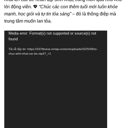
lời động viên. 💖
“Chúc các con thêm tuổi mới luôn khỏe
mạnh, học giỏi và tự tin tỏa sáng”
– đó là thông điệp mà
trung tâm muốn lan tỏa.
Media error: Format(s) not supported or source(s) not
Trình
found
chơi
Video
Tải về tệp tin: https://247fitness.vn/wp-content/uploads/2025/08/to-
chuc-sinh-nhat-cac-be.mp4?_=1