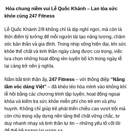
Hòa chung niềm vui Lễ Quốc Khánh – Lan tỏa sức
khỏe cùng 247 Fitness
Lễ Quốc Khánh 2/9 không chỉ là dịp nghỉ ngơi, mà còn là
thời điểm lý tưởng để mỗi người tái tạo năng lượng, chăm
sóc bản thân và gia đình. Trong nhịp sống hiện đại, khi sức
khỏe thể chất và tinh thần ngày càng được coi trọng, việc
lựa chọn những hoạt động rèn luyện bổ ích trong ngày lễ
lại càng trở nên ý nghĩa.
Nắm bắt tinh thần ấy,
247 Fitness
– với thông điệp
“Nâng
tầm vóc dáng Việt”
– đã khéo léo hòa mình vào không khí
lễ hội bằng các chương trình tập luyện, hoạt động ngoại
khóa và kiểm tra sức khỏe miễn phí cho trẻ em và phụ
huynh. Không chỉ giúp trẻ phát triển chiều cao vượt trội mà
còn chú trọng xây dựng nền tảng thể chất vững chắc, tư
duy nhanh nhạy và tinh thần tự tin – những yếu tố cốt lõi
để thế hệ tương lai vươn xa.