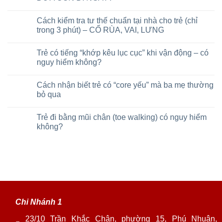
Cách kiểm tra tư thế chuẩn tại nhà cho trẻ (chỉ
trong 3 phút) – CỔ RÙA, VAI, LƯNG
Trẻ có tiếng “khớp kêu lục cục” khi vận động – có
nguy hiểm không?
Cách nhận biết trẻ có “core yếu” mà ba mẹ thường
bỏ qua
Trẻ đi bằng mũi chân (toe walking) có nguy hiểm
không?
Chi Nhánh 1
23/10 Trần Khắc Chân, phường 15, Phú Nhuận,