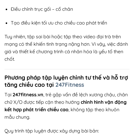
Điều chỉnh trục gối – cổ chân
Tạo điều kiện tối ưu cho chiều cao phát triển
Tuy nhiên, tập sai bài hoặc tập theo video đại trà trên
mạng có thể khiến tình trạng nặng hơn. Vì vậy, việc đánh
giá và thiết kế chương trình cá nhân hóa là yếu tố then
chốt.
Phương pháp tập luyện chỉnh tư thế và hỗ trợ
tăng chiều cao tại
247Fitness
Tại
247fitness.vn
, trẻ gặp vấn đề lệch xương chậu, chân
chữ X/O được tiếp cận theo hướng
chỉnh hình vận động
kết hợp phát triển chiều cao
, không tập theo khuôn
mẫu chung.
Quy trình tập luyện được xây dựng bài bản: