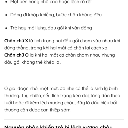
Một bên hông nhô cao hoặc lệch rõ rệt
Dáng đi khập khiễng, bước chân không đều
Trẻ hay mỏi lưng, đau gối khi vận động
Chân chữ X
là tình trạng hai đầu gối chạm vào nhau khi
đứng thẳng, trong khi hai mắt cá chân lại cách xa.
Chân chữ O
là khi hai mắt cá chân chạm nhau nhưng
đầu gối không thể khép lại.
Ở giai đoạn nhỏ, một mức độ nhẹ có thể là sinh lý bình
thường. Tuy nhiên, nếu tình trạng kéo dài, tăng dần theo
tuổi hoặc đi kèm lệch xương chậu, đây là dấu hiệu bất
thường cần được can thiệp sớm.
Nguyên nhân khiến trẻ bị lệch xương chậu,