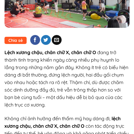
Chia sẻ
Lệch xương chậu, chân chữ X, chân chữ O
đang trở
thành tình trạng khiến ngày càng nhiều phụ huynh lo
lắng trong những năm gần đây. Không ít trẻ có biểu hiện
dáng đi bất thường, đứng lệch người, hai đầu gối chụm
vào nhau hoặc tách ra rõ rệt. Thậm chí, dù được chăm
sóc dinh dưỡng đầy đủ, trẻ vẫn trông thấp hơn so với
bạn bè cùng tuổi – một dấu hiệu dễ bị bỏ qua của các
lệch trục cơ xương.
Không chỉ ảnh hưởng đến thẩm mỹ hay dáng đi,
lệch
xương chậu, chân chữ X, chân chữ O
còn tác động trực
tiếp đến tư thế, hệ vận động và khả năng phát triển chiều