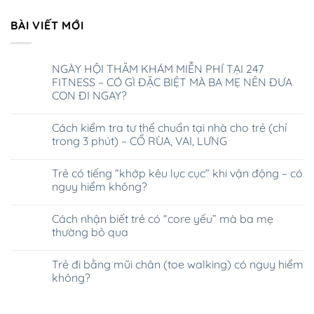
BÀI VIẾT MỚI
NGÀY HỘI THĂM KHÁM MIỄN PHÍ TẠI 247
FITNESS – CÓ GÌ ĐẶC BIỆT MÀ BA MẸ NÊN ĐƯA
CON ĐI NGAY?
Cách kiểm tra tư thế chuẩn tại nhà cho trẻ (chỉ
trong 3 phút) – CỔ RÙA, VAI, LƯNG
Trẻ có tiếng “khớp kêu lục cục” khi vận động – có
nguy hiểm không?
Cách nhận biết trẻ có “core yếu” mà ba mẹ
thường bỏ qua
Trẻ đi bằng mũi chân (toe walking) có nguy hiểm
không?