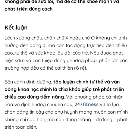
không phải để sửa lỗi, mà để cơ thể khỏe mạnh và
phát triển đúng cách.
Kết luận
Lệch xương chậu, chân chữ X hoặc chữ O không chỉ ảnh
hưởng đến dáng đi mà còn tác động trực tiếp đến chiều
cao, tư thế và sức khỏe lâu dài của trẻ. Nếu được phát
hiện sớm và can thiệp đúng phương pháp, phần lớn các
trường hợp đều có thể cải thiện rõ rệt.
Bên cạnh dinh dưỡng,
tập luyện chỉnh tư thế và vận
động khoa học chính là chìa khóa giúp trẻ phát triển
chiều cao đúng tiềm năng
. Với phương pháp cá nhân
hóa và định hướng chuyên sâu,
247fitness.vn
là lựa
chọn đáng tin cậy cho phụ huynh mong muốn con mình
không chỉ cao hơn, mà còn đứng thẳng – đi đúng – phát
triển toàn diện.