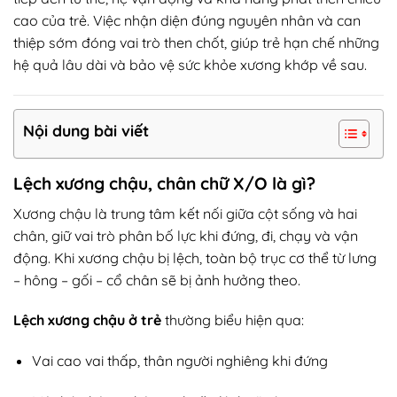
cao của trẻ. Việc nhận diện đúng nguyên nhân và can
thiệp sớm đóng vai trò then chốt, giúp trẻ hạn chế những
hệ quả lâu dài và bảo vệ sức khỏe xương khớp về sau.
Nội dung bài viết
Lệch xương chậu, chân chữ X/O là gì?
Xương chậu là trung tâm kết nối giữa cột sống và hai
chân, giữ vai trò phân bố lực khi đứng, đi, chạy và vận
động. Khi xương chậu bị lệch, toàn bộ trục cơ thể từ lưng
– hông – gối – cổ chân sẽ bị ảnh hưởng theo.
Lệch xương chậu ở trẻ
thường biểu hiện qua:
Vai cao vai thấp, thân người nghiêng khi đứng