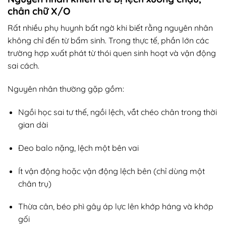
chân chữ X/O
Rất nhiều phụ huynh bất ngờ khi biết rằng nguyên nhân
không chỉ đến từ bẩm sinh. Trong thực tế, phần lớn các
trường hợp xuất phát từ thói quen sinh hoạt và vận động
sai cách.
Nguyên nhân thường gặp gồm:
Ngồi học sai tư thế, ngồi lệch, vắt chéo chân trong thời
gian dài
Đeo balo nặng, lệch một bên vai
Ít vận động hoặc vận động lệch bên (chỉ dùng một
chân trụ)
Thừa cân, béo phì gây áp lực lên khớp háng và khớp
gối