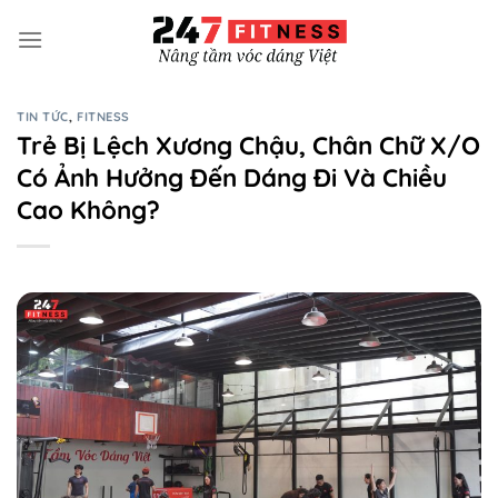
Bỏ
qua
nội
dung
TIN TỨC
,
FITNESS
Trẻ Bị Lệch Xương Chậu, Chân Chữ X/O
Có Ảnh Hưởng Đến Dáng Đi Và Chiều
Cao Không?