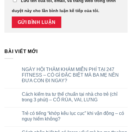
Lưu tên của tôi, email, và trang web trong trình
duyệt này cho lần bình luận kế tiếp của tôi.
BÀI VIẾT MỚI
NGÀY HỘI THĂM KHÁM MIỄN PHÍ TẠI 247
FITNESS – CÓ GÌ ĐẶC BIỆT MÀ BA MẸ NÊN
ĐƯA CON ĐI NGAY?
Cách kiểm tra tư thế chuẩn tại nhà cho trẻ (chỉ
trong 3 phút) – CỔ RÙA, VAI, LƯNG
Trẻ có tiếng “khớp kêu lục cục” khi vận động – có
nguy hiểm không?