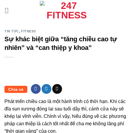
Bỏ
qua
nội
dung
TIN TỨC
,
FITNESS
Sự khác biệt giữa “tăng chiều cao tự
nhiên” và “can thiệp y khoa”
Chia sẻ
Phát triển chiều cao là một hành trình có thời hạn. Khi các
đĩa sụn xương đóng lại sau tuổi dậy thì, cánh cửa này sẽ
khép lại vĩnh viễn. Chính vì vậy, hiểu đúng về các phương
pháp can thiệp là cách tốt nhất để cha mẹ không lãng phí
“thời gian vàng” của con.