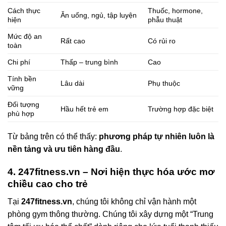
Cách thực
Thuốc, hormone,
Ăn uống, ngủ, tập luyện
hiện
phẫu thuật
Mức độ an
Rất cao
Có rủi ro
toàn
Chi phí
Thấp – trung bình
Cao
Tính bền
Lâu dài
Phụ thuộc
vững
Đối tượng
Hầu hết trẻ em
Trường hợp đặc biệt
phù hợp
Từ bảng trên có thể thấy:
phương pháp tự nhiên luôn là
nền tảng và ưu tiên hàng đầu
.
4. 247fitness.vn – Nơi hiện thực hóa ước mơ
chiều cao cho trẻ
Tại
247fitness.vn
, chúng tôi không chỉ vận hành một
phòng gym thông thường. Chúng tôi xây dựng một “Trung