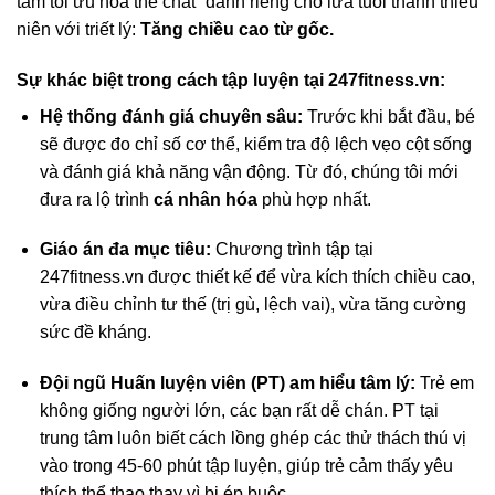
tâm tối ưu hóa thể chất” dành riêng cho lứa tuổi thanh thiếu
niên với triết lý:
Tăng chiều cao từ gốc.
Sự khác biệt trong cách tập luyện tại 247fitness.vn:
Hệ thống đánh giá chuyên sâu:
Trước khi bắt đầu, bé
sẽ được đo chỉ số cơ thể, kiểm tra độ lệch vẹo cột sống
và đánh giá khả năng vận động. Từ đó, chúng tôi mới
đưa ra lộ trình
cá nhân hóa
phù hợp nhất.
Giáo án đa mục tiêu:
Chương trình tập tại
247fitness.vn được thiết kế để vừa kích thích chiều cao,
vừa điều chỉnh tư thế (trị gù, lệch vai), vừa tăng cường
sức đề kháng.
Đội ngũ Huấn luyện viên (PT) am hiểu tâm lý:
Trẻ em
không giống người lớn, các bạn rất dễ chán. PT tại
trung tâm luôn biết cách lồng ghép các thử thách thú vị
vào trong 45-60 phút tập luyện, giúp trẻ cảm thấy yêu
thích thể thao thay vì bị ép buộc.