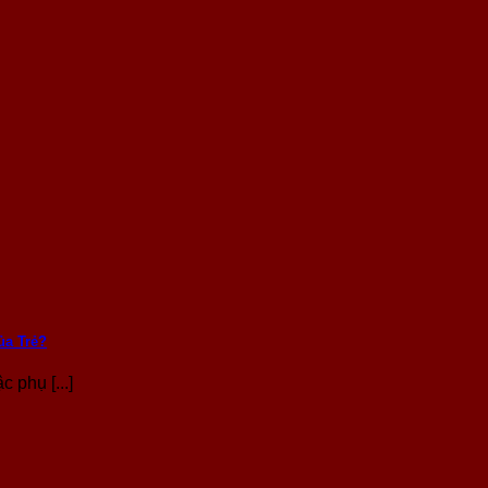
ủa Trẻ?
 phụ [...]