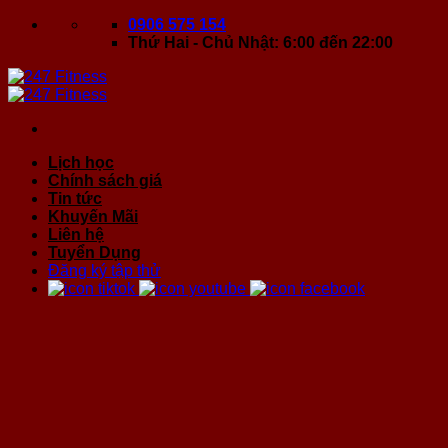
Bỏ
0906 575 154
qua
Thứ Hai - Chủ Nhật: 6:00 đến 22:00
nội
dung
Lịch học
Chính sách giá
Tin tức
Khuyến Mãi
Liên hệ
Tuyển Dụng
Đăng ký tập thử