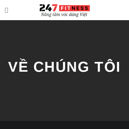
Bỏ
qua
nội
dung
VỀ CHÚNG TÔI