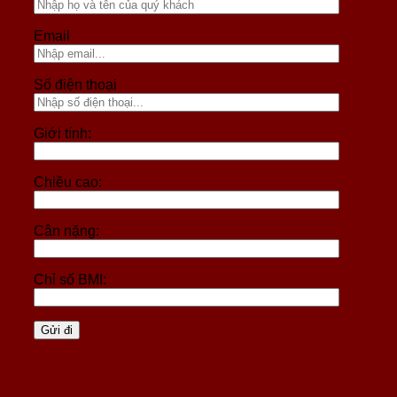
Email
Số điện thoại
Giới tính:
Chiều cao:
Cân nặng:
Chỉ số BMI: