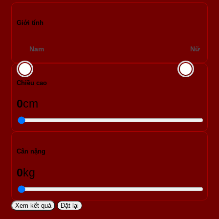
Giới tính
Nam
Nữ
Chiều cao
0
cm
Cân nặng
0
kg
Xem kết quả
Đặt lại