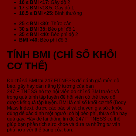
16 ≤ BMI <17:
Gầy độ 2
17 ≤ BMI <18.5:
Gầy độ 1
18.5 ≤ BMI <25:
Bình thường
25 ≤ BMI <30:
Thừa cân
30 ≤ BMI 35:
Béo phì độ 1
35 ≤ BMI <40:
Béo phì độ 2
BMI >40:
Béo phì độ 3
TÍNH BMI (CHỈ SỐ KHỐI
CƠ THỂ)
Đo chỉ số BMI tại 247 FITNESS để đánh giá mức độ
béo, gầy hay cân nặng lý tưởng của bạn
247 FITNESS hỗ trợ hội viên đo chỉ số BMI trước và
trong quá trình tập luyện để hội viên có thể theo dõi
được kết quả tập luyện. BMI là chỉ số khối cơ thể (Body
Mass Index), được các bác sĩ và chuyên gia sức khỏe
dùng để xác định một người có bị béo phì, thừa cân hay
quá gầy. Hãy để lại thông tin để 247 FITNESS có thể
giúp bạn phân tích sức khỏe và đưa ra những tư vấn
phù hợp với thể trạng của bạn.