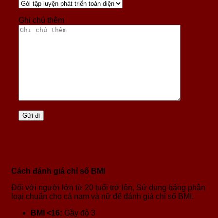
Ghi chú thêm
Cách đánh giá chỉ số BMI
Đối với người lớn từ 20 tuổi trở lên, Sử dụng bảng phân
loại chuẩn cho cả nam và nữ để đánh giá chỉ số BMI.
BMI <16:
Gầy độ 3