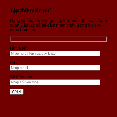
Tập thử miễn phí
Đăng ký nhận tư vấn gói tập thử miễn phí hoặc tham
quan Câu lạc bộ để cảm nhận chất lượng dịch vụ
ngay hôm nay.
Họ và tên
Email
Số điện thoại