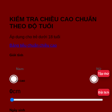
KIỂM TRA CHIỀU CAO CHUẨN
THEO ĐỘ TUỔI
Áp dụng cho trẻ dưới 18 tuổi
Bảng tiêu chuẩn chiều cao
Giới tính
Nam
Nữ
Tập thử
Chiều cao
0
cm
Đặt lịch
Ngày sinh