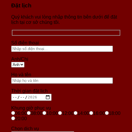
Đặt lịch
Quý khách vui lòng nhập thông tin bên dưới để đặt
lịch tại cơ sở chúng tôi.
Số điện thoại
Anh/Chị
Họ và tên
Thời gian đặt lịch
Khung giờ phục vụ
06:00
08:00
10:00
12:00
14:00
16:00
18:00
20:00
Chọn dịch vụ