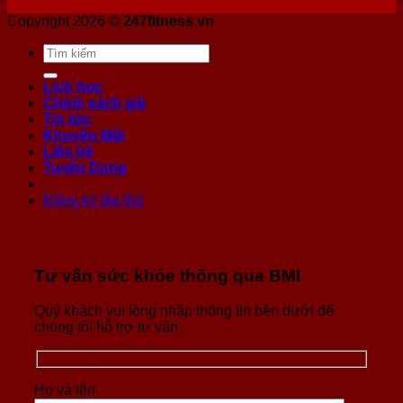
Copyright 2026 ©
247fitness.vn
Lịch học
Chính sách giá
Tin tức
Khuyến Mãi
Liên hệ
Tuyển Dụng
Đăng ký tập thử
Tư vấn sức khỏe thông qua BMI
Quý khách vui lòng nhập thông tin bên dưới để
chúng tôi hỗ trợ tư vấn.
Họ và tên