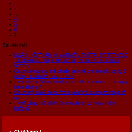
1
…
4
5
6
7
Bài viết mới
NGÀY HỘI THĂM KHÁM MIỄN PHÍ TẠI 247 FITNESS
– CÓ GÌ ĐẶC BIỆT MÀ BA MẸ NÊN ĐƯA CON ĐI
NGAY?
Cách kiểm tra tư thế chuẩn tại nhà cho trẻ (chỉ trong 3
phút) – CỔ RÙA, VAI, LƯNG
Trẻ có tiếng “khớp kêu lục cục” khi vận động – có nguy
hiểm không?
Cách nhận biết trẻ có “core yếu” mà ba mẹ thường bỏ
qua
Trẻ đi bằng mũi chân (toe walking) có nguy hiểm
không?
Chi Nhánh 1