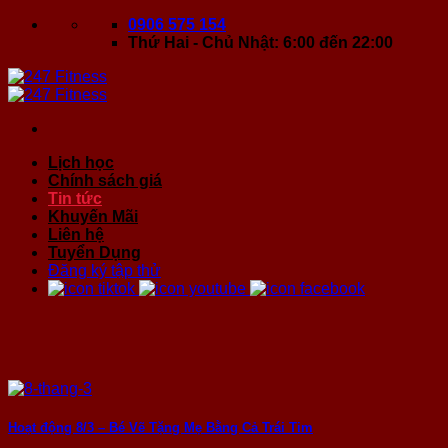
Bỏ
0906 575 154
qua
Thứ Hai - Chủ Nhật: 6:00 đến 22:00
nội
dung
Lịch học
Chính sách giá
Tin tức
Khuyến Mãi
Liên hệ
Tuyển Dụng
Đăng ký tập thử
Hoạt động 8/3 – Bé Vẽ Tặng Mẹ Bằng Cả Trái Tim