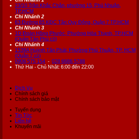
23/10 Trần Khắc Chân, phường 15, Phú Nhuận,
TP.HCM
Chi Nhánh 2
63 Đường 65 KĐC Tân Quy Đông, Quận 7 TP.HCM
Chi Nhánh 3
1D Đoàn Hồng Phước, Phường Hòa Thạnh, TP.HCM
(Quận Tân Phú cũ)
Chi Nhánh 4
1539A Huỳnh Tấn Phát, Phường Phú Thuận, TP. HCM
(Quận 7 cũ)
0906 575 154
-
028 6686 5788
Thứ Hai - Chủ Nhật: 6:00 đến 22:00
Dịch Vụ
Chính sách giá
Chính sách bảo mật
Tuyển dụng
Tin Tức
Liên hệ
Khuyến mãi