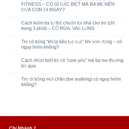
FITNESS – CÓ GÌ ĐẶC BIỆT MÀ BA MẸ NÊN
ĐƯA CON ĐI NGAY?
Cách kiểm tra tư thế chuẩn tại nhà cho trẻ (chỉ
trong 3 phút) – CỔ RÙA, VAI, LƯNG
Trẻ có tiếng “khớp kêu lục cục” khi vận động – có
nguy hiểm không?
Cách nhận biết trẻ có “core yếu” mà ba mẹ thường
bỏ qua
Trẻ đi bằng mũi chân (toe walking) có nguy hiểm
không?
Chi Nhánh 1