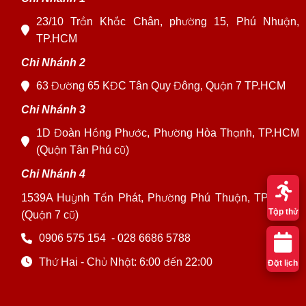
23/10 Trần Khắc Chân, phường 15, Phú Nhuận,
TP.HCM
Chi Nhánh 2
63 Đường 65 KĐC Tân Quy Đông, Quận 7 TP.HCM
Chi Nhánh 3
1D Đoàn Hồng Phước, Phường Hòa Thạnh, TP.HCM
(Quận Tân Phú cũ)
Chi Nhánh 4
1539A Huỳnh Tấn Phát, Phường Phú Thuận, TP. HCM
Tập thử
(Quận 7 cũ)
0906 575 154
-
028 6686 5788
Thứ Hai - Chủ Nhật: 6:00 đến 22:00
Đặt lịch