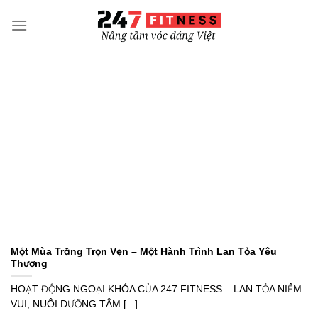
Bỏ
qua
nội
dung
Một Mùa Trăng Trọn Vẹn – Một Hành Trình Lan Tỏa Yêu
Thương
HOẠT ĐỘNG NGOẠI KHÓA CỦA 247 FITNESS – LAN TỎA NIỀM
VUI, NUÔI DƯỠNG TÂM [...]